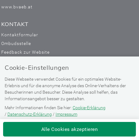
www.bvaeb.at
KONTAKT
Kontaktformular
Ombudsstelle
Feedback zur Website
Facebook
Cookie-Einstellungen
Diese Webseite verwendet Cookies für ein optimales Website-
Erlebnis und für die anonyme Analyse des Online-Verhaltens der
Besucherinnen und Besucher. Diese Analyse soll helfen, das
Informationsangebot besser zu gestalten.
Mehr Informationen finden Sie hier:
Cookie-Erklärung
/
Datenschutz-Erklärung
/
Impressum
Alle Cookies akzeptieren
Gesundheitseinrichtung Bad-Hofgastein