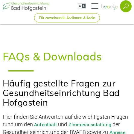
Zum
Zur
Seiteninhalt
Navigation
springen
springen
Für zuweisende Ärztinnen & Ärzte
FAQs & Downloads
Häufig gestellte Fragen zur
Gesundheitseinrichtung Bad
Hofgastein
Hier finden Sie Antworten auf die wichtigsten Fragen
rund um den
und
der
Aufenthalt
Zimmerausstattung
Gesundheitseinrichtung der BVAEB sowie zu
,
Anreise